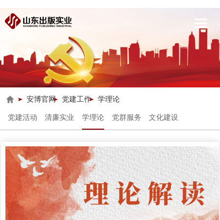
安
博
关
官
于
惠
网
我
州
党
安博官网
党建工作
学理论
们
安
建
业
党建活动
清廉实业
学理论
党群服务
文化建设
博
工
务
企
中
作
领
业
联
国
域
公
系
地
告
我
址
们