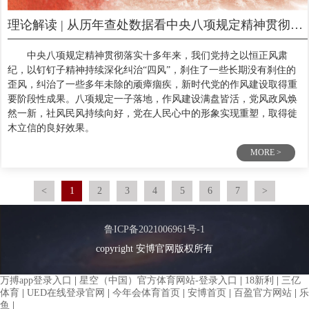
理论解读 | 从历年查处数据看中央八项规定精神贯彻落实成效
中央八项规定精神贯彻落实十多年来，我们党持之以恒正风肃
纪，以钉钉子精神持续深化纠治“四风”，刹住了一些长期没有刹住的
歪风，纠治了一些多年未除的顽瘴痼疾，新时代党的作风建设取得重
要阶段性成果。八项规定一子落地，作风建设满盘皆活，党风政风焕
然一新，社风民风持续向好，党在人民心中的形象实现重塑，取得徙
木立信的良好效果。
MORE >
<
1
2
3
4
5
6
7
>
鲁ICP备2021006961号-1
copyright 安博官网版权所有
万搏app登录入口
|
星空（中国）官方体育网站-登录入口
|
18新利
|
三亿
体育
|
UED在线登录官网
|
今年会体育首页
|
安博首页
|
百盈官方网站
|
乐
鱼
|