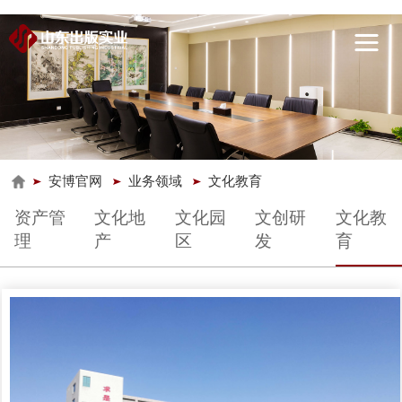
安
博
关
官
于
惠
网
我
州
党
安博官网
业务领域
文化教育
们
安
建
业
资产管
文化地
文化园
文创研
文化教
博
工
务
企
理
产
区
发
育
中
作
领
业
联
国
域
公
系
地
告
我
址
们