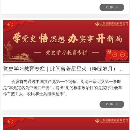
MORE >
党史学习教育专栏｜此间曾著星星火（峥嵘岁月） ——记中共一大嘉兴南湖会议
会议首先通过中国共产党第一个纲领。党纲开宗明义第一条即
是“本党定名为中国共产党”，提出“党的根本政治目的是实行社会革
命”“把工人、农民和士兵组织起来”。
MORE >