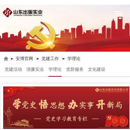
安
博
关
官
于
惠
网
我
州
党
安博官网
党建工作
学理论
们
安
建
业
党建活动
清廉实业
学理论
党群服务
文化建设
博
工
务
企
中
作
领
业
联
国
域
公
系
地
告
我
址
们