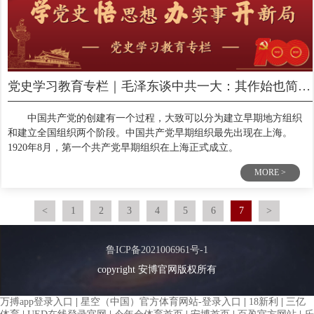
党史学习教育专栏｜毛泽东谈中共一大：其作始也简，其将毕也必巨
中国共产党的创建有一个过程，大致可以分为建立早期地方组织
和建立全国组织两个阶段。中国共产党早期组织最先出现在上海。
1920年8月，第一个共产党早期组织在上海正式成立。
MORE >
<
1
2
3
4
5
6
7
>
鲁ICP备2021006961号-1
copyright 安博官网版权所有
万搏app登录入口
|
星空（中国）官方体育网站-登录入口
|
18新利
|
三亿