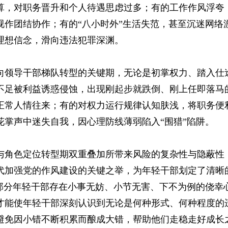
算，对职务晋升和个人待遇思虑过多；有的工作作风浮夸
视作团结协作；有的“八小时外”生活失范，甚至沉迷网络
理想信念，滑向违法犯罪深渊。
向领导干部梯队转型的关键期，无论是初掌权力、踏入仕
不足被利益诱惑侵蚀，出现刚起步就跌倒、刚上任即落马
正常人情往来；有的对权力运行规律认知肤浅，将职务便
掌声中迷失自我，因心理防线薄弱陷入“围猎”陷阱。
与角色定位转型期双重叠加所带来风险的复杂性与隐蔽性
代加强党的作风建设的关键之举，为年轻干部划定了清晰
部分年轻干部存在小事无妨、小节无害、下不为例的侥幸
才能使年轻干部深刻认识到无论是何种形式、何种程度的
避免因小错不断积累而酿成大错，帮助他们走稳走好成长