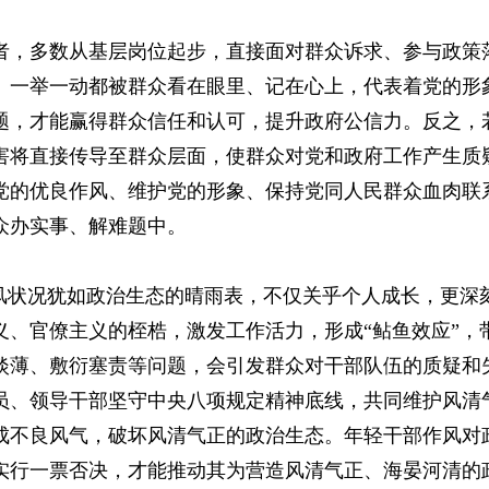
者，多数从基层岗位起步，直接面对群众诉求、参与政策落
、一举一动都被群众看在眼里、记在心上，代表着党的形
题，才能赢得群众信任和认可，提升政府公信力。反之，
害将直接传导至群众层面，使群众对党和政府工作产生质
党的优良作风、维护党的形象、保持党同人民群众血肉联
众办实事、解难题中。
作风状况犹如政治生态的晴雨表，不仅关乎个人成长，更深
义、官僚主义的桎梏，激发工作活力，形成“鲇鱼效应”，
淡薄、敷衍塞责等问题，会引发群众对干部队伍的质疑和
员、领导干部坚守中央八项规定精神底线，共同维护风清
成不良风气，破坏风清气正的政治生态。年轻干部作风对
实行一票否决，才能推动其为营造风清气正、海晏河清的