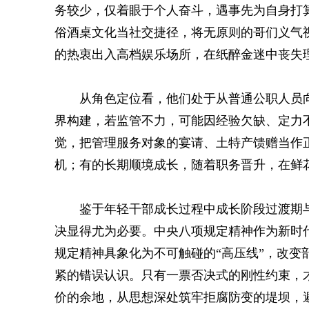
务较少，仅着眼于个人奋斗，遇事先为自身打
俗酒桌文化当社交捷径，将无原则的哥们义气
的热衷出入高档娱乐场所，在纸醉金迷中丧失
从角色定位看，他们处于从普通公职人员
界构建，若监管不力，可能因经验欠缺、定力
觉，把管理服务对象的宴请、土特产馈赠当作
机；有的长期顺境成长，随着职务晋升，在鲜花
鉴于年轻干部成长过程中成长阶段过渡期
决显得尤为必要。中央八项规定精神作为新时
规定精神具象化为不可触碰的“高压线”，改变
紧的错误认识。只有一票否决式的刚性约束，
价的余地，从思想深处筑牢拒腐防变的堤坝，