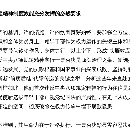
定精神制度效能充分发挥的必然要求
严的基调、严的措施、严的氛围贯穿始终，要加强全方位
织和全体党员身上。领导干部作为权力运作的关键主体和
更要带头转变作风，身体力行，以上率下，形成“头雁效应
反中央八项规定精神实行一票否决是源头治理之举。新选
长远发展、党的执政根基和国家事业的兴衰成败。坚持对
斩断“前腐后继”代际传递的关键之举。分析这些年来查处
同样如此，他们首次违反中央八项规定精神的行为往往是
促使新选拔年轻干部正视党纪国法的严肃性，在走上从政
蔓延的空间，彻底破除在权力传承中埋下腐败隐患。
本准则，其生命力在于严格执行。一票否决彰显零容忍决