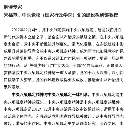
解读专家
宋福范，中央党校（国家行政学院）党的建设教研部教授
2012年12月4日，党中央制定实施中央八项规定，这是我们党在
新时代的徙木立信之举，是全面从严治党的破题之策。在中央八项规
定出台后，党中央不断推进其制度化、常态化发展，在实践过程中形
成更具普遍指导意义的中央八项规定精神，成为新时代加强党的作风
建设的重要抓手。它不仅是改进工作作风的一项制度，更是一场从思
想到行动、从“关键少数”到“广大党员、干部”的自我革命。正是深入
贯彻落实中央八项规定精神这一重大举措，党的十八大以来，以小切
口撬动了大变革，党的作风建设取得重大成效，推进全面从严治党向
纵深发展。
中央八项规定精神与中央八项规定一脉相承。
中央八项规定是中
央八项规定精神的源头，中央八项规定精神是中央八项规定的延伸。
中央八项规定是2012年12月中央政治局会议审议通过的，适用于中央
政治局全体同志。它强调从党和国家领导机关做起，从中央领导同志
做起，带头转变作风。中央八项规定主要从调查研究、会议文风、出