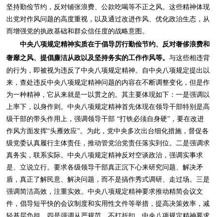
坚持勤俭节约，反对铺张浪费、公款吃喝等不正之风。这些精神体现
出党对作风问题的高度重视，以及通过改进作风、优化政治生态，从
而增强党的执政基础和群众信任度的战略意图。
中央八项规定精神实质在于倡导厉行勤俭节约、反对奢侈浪费和
奢靡之风、提倡廉洁从政以及坚持务实的工作作风等。
与这些相违背
的行为，即被视为违反了中央八项规定精神。自中央八项规定提出以
来，查处违反中央八项规定精神问题的内容在不断调整变化，但是作
为一种精神，它从来就是一以贯之的。其主要体现如下：一是强调以
上率下，以身作则。中央八项规定精神首先体现在领导干部特别是高
级干部的带头作用上，强调领导干部 “打铁必须自身硬”，要在改进
作风方面发挥“头雁效应”。为此，党中央多次出台细化措施，督促各
级党委认真履行主体责任，推动管党治党责任落实到位。二是强调求
真务实，联系实际。中央八项规定精神反对空谈政治，强调实事求
是、立说立行。要求各级领导干部真正沉下心来研究问题、解决矛
盾，真正了解民意、解决问题，而不是搞作秀式调研、走过场。三是
强调简洁高效，注重实效。中央八项规定精神要求推动精简会议文
件，倡导短平快的会议制度和实用性文件等举措，提高决策效率，减
轻基层负担。四是强调从严规范，不打折扣。中央八项规定精神要求