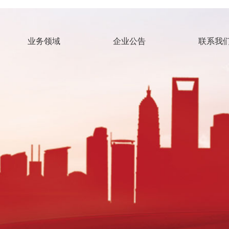
业务领域
企业公告
联系我