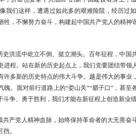
像我们这样，遭遇过如此多的艰难险阻，经历过
牺牲，不懈努力奋斗，构建起中国共产党人的精神
历史洪流中屹立不倒、挺立潮头。百年征程，中国
史进程。站在新的历史起点上，我们党要团结带领
有许多新的历史特点的伟大斗争。越是伟大的事业
气魄。面对前行道路上的“娄山关”“腊子口”，甚至
于斗争、勇于胜利，我们才能在新征程上创造新业
续共产党人精神血脉，始终保持革命者的大无畏奋
可挡。