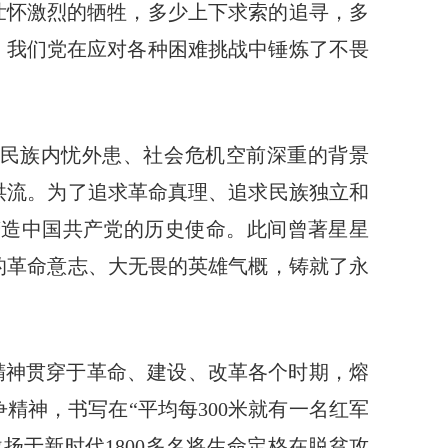
壮怀激烈的牺牲，多少上下求索的追寻，多
，我们党在应对各种困难挑战中锤炼了不畏
民族内忧外患、社会危机空前深重的背景
洪流。为了追求革命真理、追求民族独立和
缔造中国共产党的历史使命。此间曾著星星
的革命意志、大无畏的英雄气概，铸就了永
精神贯穿于革命、建设、改革各个时期，熔
神，书写在“平均每300米就有一名红军
扬于新时代1800多名将生命定格在脱贫攻