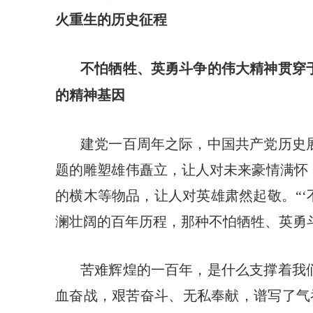
火重生的历史征程
不怕牺牲、英勇斗争的伟大精神贯穿
的精神基因
建党一百周年之际，中国共产党历史
题的雕塑雄伟矗立，让人对未来豪情满怀
的横木等物品，让人对英雄肃然起敬。“
澜壮阔的百年历程，那种不怕牺牲、英勇
苦难辉煌的一百年，是什么支撑着我
血奋战，艰苦奋斗、无私奉献，谱写了气