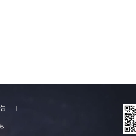
告
|
息