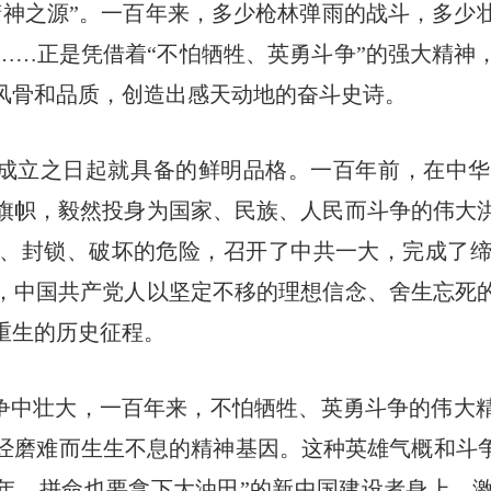
精神之源”。一百年来，多少枪林弹雨的战斗，多少
……正是凭借着“不怕牺牲、英勇斗争”的强大精神
风骨和品质，创造出感天动地的奋斗史诗。
成立之日起就具备的鲜明品格。一百年前，在中华
旗帜，毅然投身为国家、民族、人民而斗争的伟大
查、封锁、破坏的危险，召开了中共一大，完成了
，中国共产党人以坚定不移的理想信念、舍生忘死
重生的历史征程。
争中壮大，一百年来，不怕牺牲、英勇斗争的伟大
经磨难而生生不息的精神基因。这种英雄气概和斗争精
年，拼命也要拿下大油田”的新中国建设者身上，激