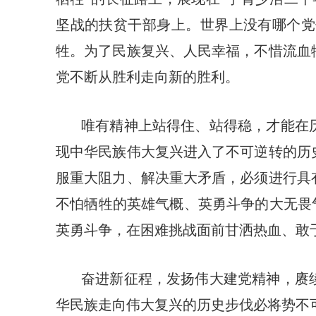
坚战的扶贫干部身上。世界上没有哪个党
牲。为了民族复兴、人民幸福，不惜流血
党不断从胜利走向新的胜利。
唯有精神上站得住、站得稳，才能在
现中华民族伟大复兴进入了不可逆转的历
服重大阻力、解决重大矛盾，必须进行具
不怕牺牲的英雄气概、英勇斗争的大无畏
英勇斗争，在困难挑战面前甘洒热血、敢
奋进新征程，发扬伟大建党精神，赓
华民族走向伟大复兴的历史步伐必将势不