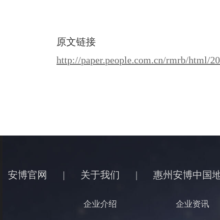
原文链接
http://paper.people.com.cn/rmrb/html
安博官网
|
关于我们
|
惠州安博中国
企业介绍
企业资讯