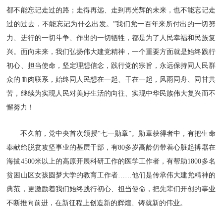
都不能忘记走过的路；走得再远、走到再光辉的未来，也不能忘记走
过的过去，不能忘记为什么出发。”我们党一百年来所付出的一切努
力、进行的一切斗争、作出的一切牺牲，都是为了人民幸福和民族复
兴。面向未来，我们弘扬伟大建党精神，一个重要方面就是始终践行
初心、担当使命，坚定理想信念，践行党的宗旨，永远保持同人民群
众的血肉联系，始终同人民想在一起、干在一起，风雨同舟、同甘共
苦，继续为实现人民对美好生活的向往、实现中华民族伟大复兴而不
懈努力！
不久前，党中央首次颁授“七一勋章”。勋章获得者中，有把生命
奉献给脱贫攻坚事业的基层干部，有80多岁高龄仍带着心脏起搏器在
海拔4500米以上的高原开展科研工作的医学工作者，有帮助1800多名
贫困山区女孩圆梦大学的教育工作者……他们是传承伟大建党精神的
典范，更激励着我们始终践行初心、担当使命，把先辈们开创的事业
不断推向前进，在新征程上创造新的辉煌、铸就新的伟业。