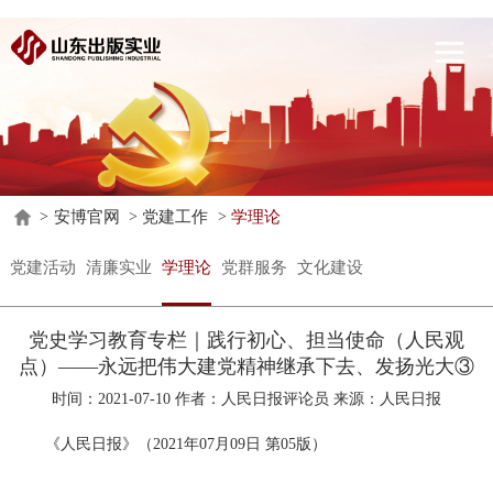
安
博
关
官
于
惠
网
我
州
党
安博官网
党建工作
学理论
>
>
>
们
安
建
业
党建活动
清廉实业
学理论
党群服务
文化建设
博
工
务
企
中
作
领
业
联
党史学习教育专栏｜践行初心、担当使命（人民观
点）——永远把伟大建党精神继承下去、发扬光大③
国
域
公
系
时间：
2021-07-10
作者：人民日报评论员 来源：人民日报
地
告
我
《人民日报》（2021年07月09日 第05版）
址
们