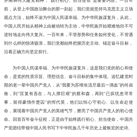
并阐释伟大建党精神，“践行初心、担当使命”是重要内容。一百年
前，从登上中国政治舞台的那一刻起，我们党就坚持马克思主义立场
观点方法，始终不渝为中国人民谋幸福、为中华民族谋复兴，从此，
中国人民开始从精神上由被动转为主动，中华民族开始艰难地但不可
逆转地走向伟大复兴。一百年来，不管形势和任务如何变化，不管遇
到什么样的惊涛骇浪，我们党都始终把握历史主动、锚定奋斗目标，
沿着正确方向坚定前行。
为中国人民谋幸福、为中华民族谋复兴，这是我们党的初心和使
命，是党的性质宗旨、理想信念、奋斗目标的集中体现。追忆建党时
期的老一辈中国共产党人，从“我要为苏维埃流尽最后一滴血”的何叔
衡，到“匡复有吾在，与人撑巨艰”的蔡和森，再到“已摈忧患寻常
事，留得豪情作楚囚”的恽代英，他们以恒心守初心、以生命赴使
命，展现着中国共产党人的英雄气节，擦亮了中国共产党人的初心使
命。回首百年奋斗征程，正是由于始终践行初心、担当使命，中国共
产党团结带领中国人民书写下中华民族几千年历史上最恢宏的史诗。