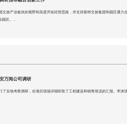
团文旅产业板块的视野和高度开拓经营思路，并支持新铧文旅集团和园区通力
区。...
安万阅公司调研
行了实地考察调研，在项目现场详细听取了工程建设和销售情况的汇报。李涛