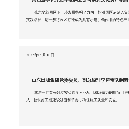
张志华就园区下一步发展指明了方向，指引园区从融入集
实践路径，进一步将园区打造成为具有示范引领作用的特色产业园
2023年09月16日
山东出版集团党委委员、副总经理李涛带队到泰
李涛一行首先对泰安碧霞湖文化项目和岱宗万阅府项目进
式，控制好工程建设进度和节奏，确保施工质量和安全。...