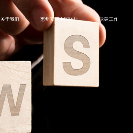
关于我们
惠州安博中国地址
党建工作