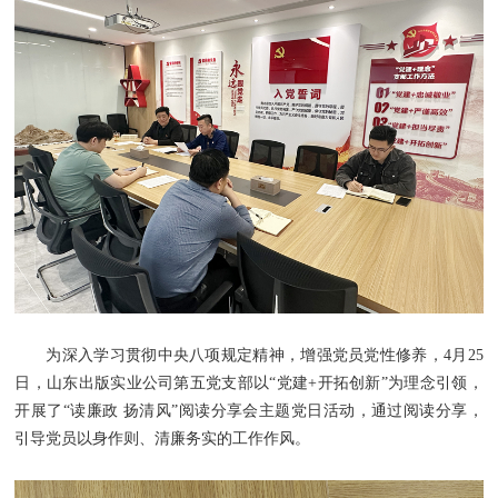
为深入学习贯彻中央八项规定精神，增强党员党性修养，4月25
日，山东出版实业公司第五党支部以“党建+开拓创新”为理念引领，
开展了“读廉政 扬清风”阅读分享会主题党日活动，通过阅读分享，
引导党员以身作则、清廉务实的工作作风。