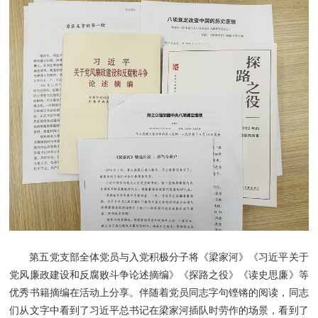
第五党支部全体党员与入党积极分子将《梁家河》《习近平关于
党风廉政建设和反腐败斗争论述摘编》《探路之役》《读史思廉》等
优秀书籍摘编在活动上分享。伴随着党员同志字句铿锵的阅读，同志
们从文字中看到了习近平总书记在梁家河插队时劳作的场景，看到了