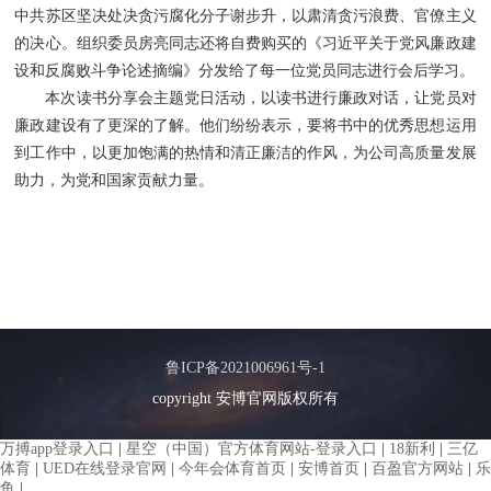
中共苏区坚决处决贪污腐化分子谢步升，以肃清贪污浪费、官僚主义
的决心。组织委员房亮同志还将自费购买的《习近平关于党风廉政建
设和反腐败斗争论述摘编》分发给了每一位党员同志进行会后学习。
本次读书分享会主题党日活动，以读书进行廉政对话，让党员对
廉政建设有了更深的了解。他们纷纷表示，要将书中的优秀思想运用
到工作中，以更加饱满的热情和清正廉洁的作风，为公司高质量发展
助力，为党和国家贡献力量。
鲁ICP备2021006961号-1
copyright 安博官网版权所有
万搏app登录入口
|
星空（中国）官方体育网站-登录入口
|
18新利
|
三亿
体育
|
UED在线登录官网
|
今年会体育首页
|
安博首页
|
百盈官方网站
|
乐
鱼
|