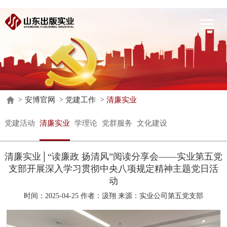
安
博
关
官
于
惠
网
我
州
党
安博官网
党建工作
清廉实业
>
>
>
们
安
建
业
党建活动
清廉实业
学理论
党群服务
文化建设
博
工
务
企
中
作
领
业
联
清廉实业│“读廉政 扬清风”阅读分享会——实业第五党
支部开展深入学习贯彻中央八项规定精神主题党日活
国
域
公
系
动
地
时间：
2025-04-25
作者：汲翔 来源：实业公司第五党支部
告
我
址
们