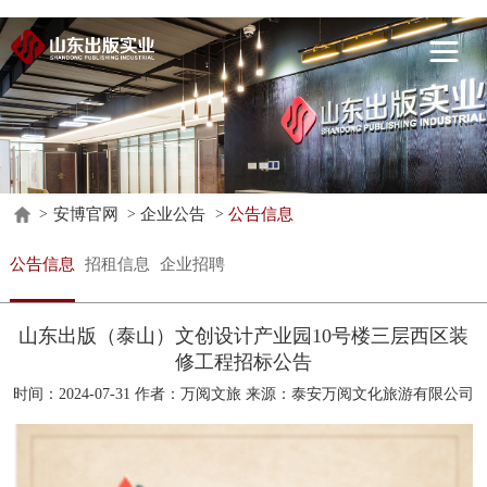
安
博
关
官
于
惠
网
我
州
党
安博官网
企业公告
公告信息
>
>
>
们
安
建
业
公告信息
招租信息
企业招聘
博
工
务
企
中
作
领
业
联
山东出版（泰山）文创设计产业园10号楼三层西区装
修工程招标公告
国
域
公
系
时间：
2024-07-31
作者：万阅文旅 来源：泰安万阅文化旅游有限公司
地
告
我
址
们