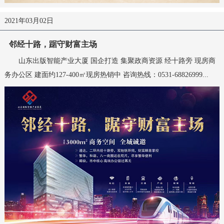
2021年03月02日
邻经十路，踞守财富主场
山东出版智能产业大厦 国企打造 集聚政商资源 经十路旁 现房商
务办公区 建面约127-400㎡现房热销中 咨询热线：0531-68826999...