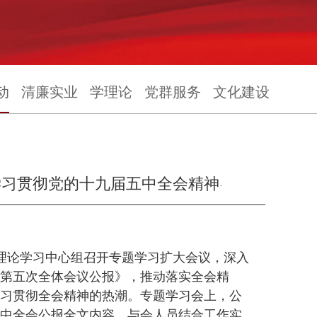
动
清廉实业
学理论
党群服务
文化建设
学习贯彻党的十九届五中全会精神
·
委理论学习中心组召开专题学习扩大会议，深入
会第五次全体会议公报》，推动落实全会精
学习贯彻全会精神的热潮。专题学习会上，公
五中全会公报全文内容，与会人员结合工作实