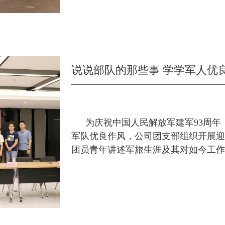
为庆祝中国人民解放军建军93周
军队优良作风，公司团支部组织开展迎
团员青年讲述军旅生涯及其对如今工