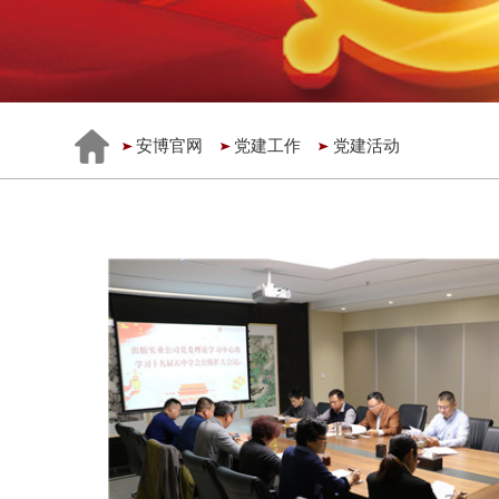
安博官网
党建工作
党建活动