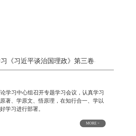
学习《习近平谈治国理政》第三卷
·
理论学习中心组召开专题学习会议，认真学习
读原著、学原文、悟原理，在知行合一、学以
抓好学习进行部署。
MORE >