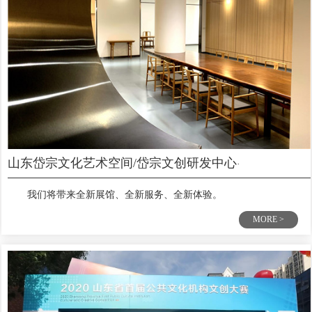
山东岱宗文化艺术空间/岱宗文创研发中心
·
我们将带来全新展馆、全新服务、全新体验。
MORE >