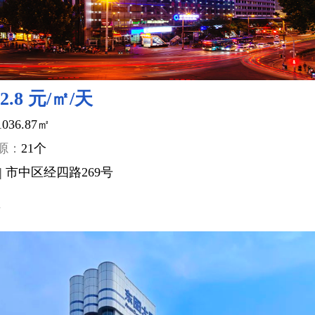
-2.8 元/㎡/天
1036.87㎡
源：
21个
| 市中区经四路269号