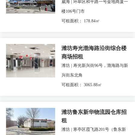
威海 | 环翠区和平路一号金地商厦一
楼106号门市
可租面积： 178.84㎡
潍坊寿光渤海路沿街综合楼
商场招租
潍坊 | 寿光新兴街96号，渤海路与新
兴街东北角
可租面积： 3065.88㎡
潍坊鲁东新华物流园仓库招
租
潍坊 | 寒亭区霞飞路201号（鲁东新