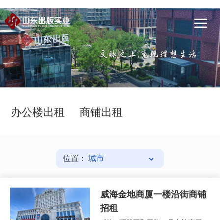
安
博
关
官
于
惠
网
我
州
党
们
安
建
业
办公楼出租
商铺出租
博
工
务
企
中
作
领
业
联
位置：
国
域
公
系
地
告
我
威海金地商厦一楼沿街商铺
招租
址
们