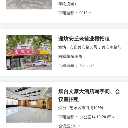
华物流园）
可租面积： 9013㎡
潍坊安丘老营业楼招租
潍坊 | 安丘兴安路50号，兴安南路与
向阳路东南角
可租面积： 466.23㎡
烟台文豪大酒店写字间、会
议室招租
烟台 | 芝罘区市府街105号
可租面积： 办公室14.19-20.85㎡；
会议室230㎡