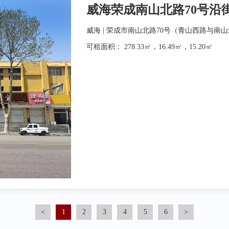
威海荣成南山北路70号沿
威海 | 荣成市南山北路70号（青山西路与南
可租面积： 278.33㎡，16.49㎡，15.20㎡
<
1
2
3
4
5
6
>