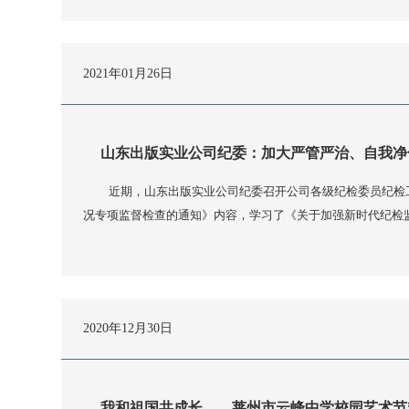
2021年01月26日
山东出版实业公司纪委：加大严管严治、自我净
近期，山东出版实业公司纪委召开公司各级纪检委员纪检
况专项监督检查的通知》内容，学习了《关于加强新时代纪检监
2020年12月30日
我和祖国共成长――莱州市云峰中学校园艺术节