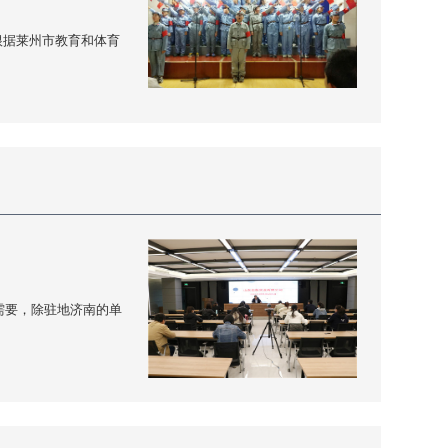
根据莱州市教育和体育
需要，除驻地济南的单