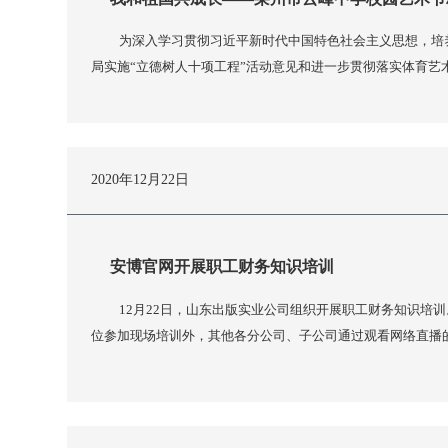
为深入学习贯彻习近平新时代中国特色社会主义思想，培
局实施“立德树人十项工程”活动意见和进一步贯彻落实体育艺术“2
2020年12月22日
安博官网开展职工财务知识培训
12月22日，山东出版实业公司组织开展职工财务知识
位参加现场培训外，其他各分公司、子公司通过观看网络直播的