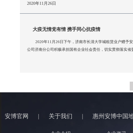
2020年11月26日
大疫无情党有情 携手同心抗疫情
2020年11月26日下午，济南市长清大学城租赁业户赠
公司济南分公司积极承担国有企业社会责任，切实贯彻落实省委省
安博官网
|
关于我们
|
惠州安博中国