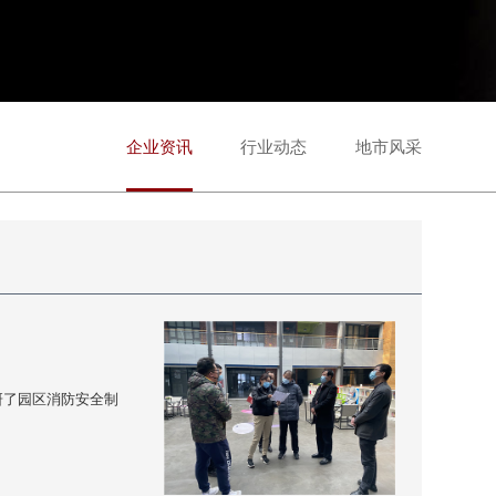
企业资讯
行业动态
地市风采
研了园区消防安全制