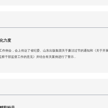
化力度
工作例会，会上传达了省纪委、山东出版集团关于廉洁过节的通知和《关于开
察干部监督工作的意见》并结合有关案例进行了警示...
精彩纷呈