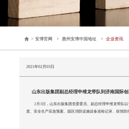
安博官网
惠州安博中国地址
企业资讯
>
>
>
2021年02月03日
山东出版集团副总经理申维龙带队到济南国际创
2月3日，山东出版集团党委委员、副总经理申维龙带队以
度、安全生产应急预案、园区消防设施设备巡检记录、疫情防控