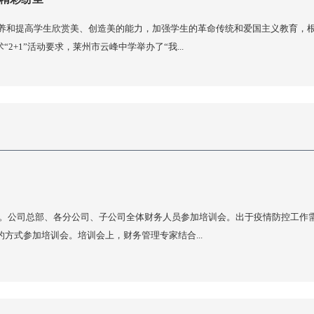
养和提高学生欣赏美、创造美的能力，加强学生的革命传统和爱国主义教育，
+1”活动要求，莱州市云峰中学举办了“我...
培训。公司总部、各分公司、子公司全体财务人员参加培训会。出于疫情防控工作
方式参加培训会。培训会上，财务管理专家结合...